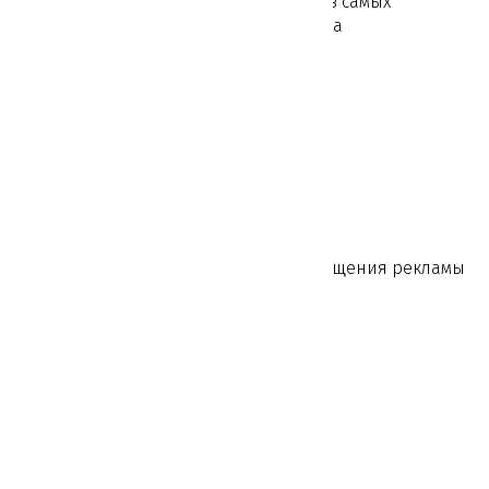
Все наши конструкции расположены в самых
популярных местах города Краснодара
Конкурентная цена
Оперативность изготовления и размещения рекламы
Гибкая система скидок