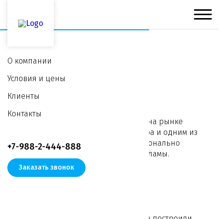
О компании
О компании
Условия и цены
Клиенты
Рекламное агентство “NEW TOWN”
Контакты
с 2000 года ведет свою деятельность на рынке
наружной рекламы города Краснодара и одним из
первых начало комплексно профессионально
+7-988-2-444-888
оказывать услуги по размещению рекламы.
Заказать звонок
Наши конструкции —
надежная опора Вашего бизнеса!
Все земельные участки, на которых мы построили