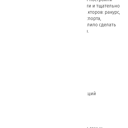
конструкции находятся в собственности и тщательно
подбирались, учитывая множество факторов: ракурс,
высота конструкции, количество транспорта,
проезжающего рядом — все это позволило сделать
Вашу рекламу наиболее эффективной.
Наши преимущества
Мы собственники рекламных конструкций